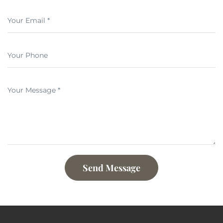
Your Email *
Your Phone
Your Message *
Send Message