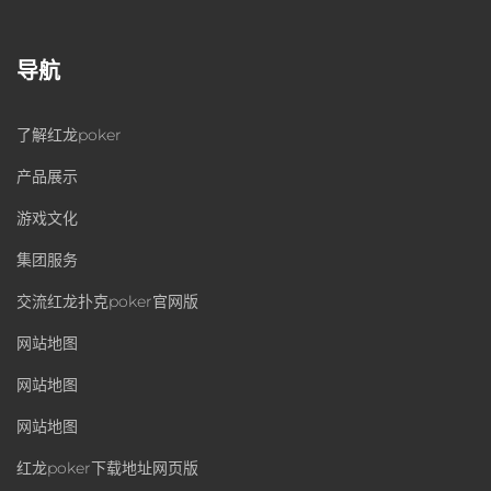
导航
了解红龙poker
产品展示
游戏文化
集团服务
交流红龙扑克poker官网版
网站地图
网站地图
网站地图
红龙poker下载地址网页版