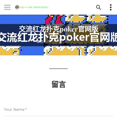
交流红龙扑克poker官网版
首页
CONTACTS US
留言
Your Name *