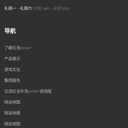
礼拜一 - 礼拜六:
9:30 am - 6:00 pm
导航
了解红龙poker
产品展示
游戏文化
集团服务
交流红龙扑克poker官网版
网站地图
网站地图
网站地图