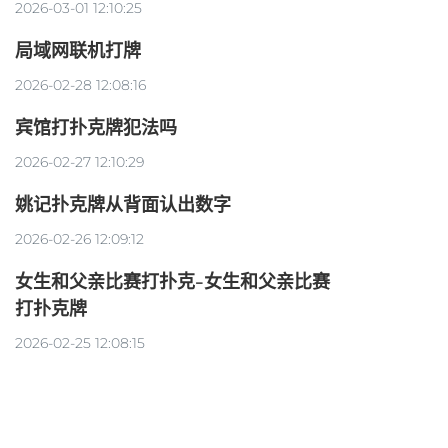
2026-03-01 12:10:25
局域网联机打牌
2026-02-28 12:08:16
宾馆打扑克牌犯法吗
2026-02-27 12:10:29
姚记扑克牌从背面认出数字
2026-02-26 12:09:12
女生和父亲比赛打扑克-女生和父亲比赛
打扑克牌
2026-02-25 12:08:15