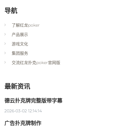
导航
了解红龙poker
产品展示
游戏文化
集团服务
交流红龙扑克poker官网版
最新资讯
德云扑克牌完整版带字幕
2026-03-02 12:14:14
广告扑克牌制作