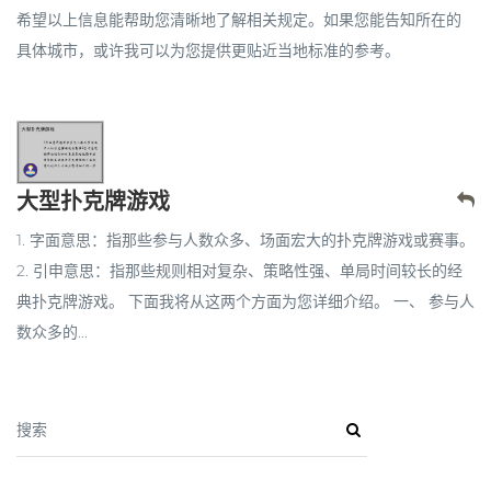
希望以上信息能帮助您清晰地了解相关规定。如果您能告知所在的
具体城市，或许我可以为您提供更贴近当地标准的参考。
大型扑克牌游戏
1. 字面意思：指那些参与人数众多、场面宏大的扑克牌游戏或赛事。
2. 引申意思：指那些规则相对复杂、策略性强、单局时间较长的经
典扑克牌游戏。 下面我将从这两个方面为您详细介绍。 一、 参与人
数众多的...
搜索