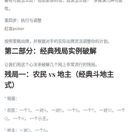
最有可能怎么应？他出那张的话，我该怎么接？” 多推演几种可能
性。
第四步：执行与调整
红龙poker
按照策略出牌，并根据对手的实际出牌灵活调整你的计划。
第二部分：经典残局实例破解
让我们用这个心法来破解几个网上非常流行的残局。
残局一：农民 vs 地主（经典斗地主
式）
*
局面
：
*
农民
：一个3， 一对4， 一对5， 一个6， 一个7， 一对10， 一个
Q， 一个K， 一个小王。
*
地主
：一对J， 一个A。