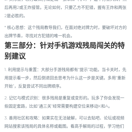
后再用2或王炸接管。无论如何，只要乙方不犯错，握有王炸和两张
2是必胜的。
*
核心思想
：这个残局教导我们，在面对绝对牌力时，要破坏对方的
出牌节奏，寻找对方犯错的唯一机会。
第三部分：针对手机游戏残局闯关的特
别建议
1.
利用提示与重置
：大部分手游残局都有“提示”功能。当卡关时，先
用提示看一步，然后
倒退回去思考为什么这一步是关键
。多用“重新
开始”，反复尝试不同出牌顺序。
2.
记忆与模式识别
：很多残局是重复或变形的。玩多了你会发现一
些固定套路，比如“通三关”经常需要构建空位来移动K和A。
3.
善用社区和攻略
：如果实在无法破解，可以去贴吧、论坛或视频
网站搜索该残局的具体名称或截图。看高手解局的过程，学习他们