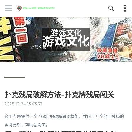
游戏文化
首页
游戏文化
扑克残局破解方法-扑克牌残局闯关
扑克残局破解方法-扑克牌残局闯关
2025-12-24 13:43:33
这里为您提供一个
“万能”的破解思路框架
，并附上几个经典残局的
实例分析，帮助您闯关。