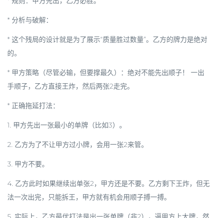
*
规则
：甲方先出，乙方必胜。
*
分析与破解
：
* 这个残局的设计就是为了展示“质量胜过数量”。乙方的牌力是绝对
的。
*
甲方策略
（尽管必输，但要撑最久）：
绝对不能先出顺子！
一出
手顺子，乙方直接王炸，然后两张2走完。
*
正确拖延打法
：
1. 甲方先出一张
最小的单牌
（比如3）。
2. 乙方为了不让甲方过小牌，会用一张2来管。
3. 甲方
不要
。
4. 乙方此时如果继续出单张2，甲方还是
不要
。乙方剩下王炸，但无
法一次出完，只能拆王，甲方就有机会用顺子搏一搏。
5. 实际上，乙方最优打法是出一张单牌（非2），逼甲方上大牌，然