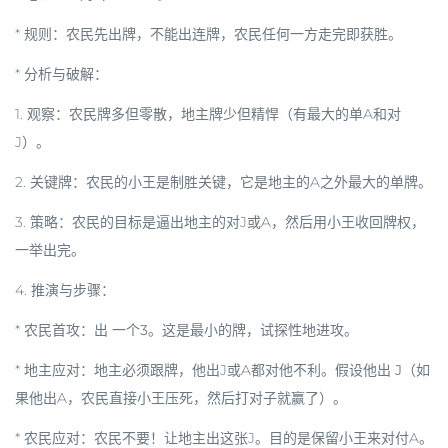
*
规则
：农民先出牌，不能出连牌，农民任何一方走完即获胜。
*
分析与破解
：
1.
观察
：农民牌多但零散，地主牌少但精悍（有最大的单A和对
J）。
2.
关键牌
：农民的
小王
是制胜关键，它是地主的A之外最大的单牌。
3.
策略
：农民的目标是逼出地主的对J或A，然后用小王收回牌权，
一举出完。
4.
推演与步骤
：
*
农民首攻
：出
一个3
。这是最小的牌，试探性地进攻。
*
地主应对
：地主必须跟牌，他出J或A都对他不利。假设他出
J
（如
果他出A，农民直接小王压死，然后打对子就赢了）。
*
农民应对
：农民
不要
！让地主出这张J。目的是保留小王来对付A。