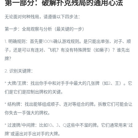
第一部分：破解扑克残局的通用心法
无论面对何种残局，请遵循以下四步法：
第一步：全局观察与分析（最关键的一步）
1.
明确规则
：首先要100%确认游戏规则。是只能出单张、对子、顺
子，还是可以有连对、飞机？有没有特殊牌型（如癞子）？谁先出
牌？
2.
识别关键牌
：
*
大牌/王牌
：找出你手中和对手手中最大的几张牌（如2、王）。它
们是它们是控制出牌权的关键。
*
结构牌
：找出能够组成顺子、连对等组合的牌。拆散它们可能会让
你失去一手强大的牌权。
*
过渡牌/中间牌
：比如10、J、Q这些中不溜的牌。它们通常用来“过
牌”或逼出对手出对手的大牌。