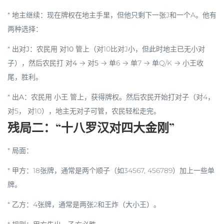
*
地主继续
：现在牌权在地主手里，但他只剩下一张J和一个A。他有
两种选择：
*
出对J
：农民用
对10
管上（对10比对J小，但此时地主已无小对
子），然后农民打
对4
→
对5
→ 单6 → 单7 → 单Q/K → 小王收
尾，胜利。
*
出A
：农民用
小王
管上，获得牌权。然后农民开始打
对子
（对4，
对5， 对10），地主无对子可管，农民轻松走完。
残局二：“十八罗汉对四大金刚”
*
局面
：
*
甲方
：18张牌，通常是两个顺子（如34567, 456789）加上一些单
牌。
*
乙方
：4张牌，通常是两张2和王炸（大小王）。