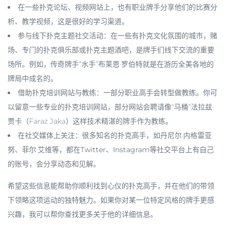
在一些
扑克论坛、视频网站
上，也有职业牌手分享他们的
比赛分
析、教学视频
，这是很好的学习渠道。
参与线下扑克主题社交活动
：在一些有扑克文化氛围的城市，
赌
场、专门的扑克俱乐部或扑克主题酒吧
，是牌手们线下交流的重要
场所。例如，传奇牌手“水手”布莱恩·罗伯特就是在游历全美各地的
牌局中成名的。
借助扑克培训网站与教练
：一部分职业高手会转型做教练。你可
以留意一些
专业的扑克培训网站
，部分网站会聘请像“马桶”法拉兹·
贾卡（Faraz Jaka）这样技术精湛的牌手作为教练。
在社交媒体上关注
：很多知名的扑克高手，如丹尼尔·内格雷亚
努、菲尔·艾维等，都在
Twitter、Instagram
等社交平台上有自己
的账号，会分享动态和见解。
希望这些信息能帮助你顺利找到心仪的扑克高手，并在他们的带领
下领略这项运动的独特魅力。如果你对某一位特定风格的牌手更感
兴趣，我可以帮你查找更多关于他的详细信息。