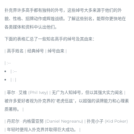
扑克界许多高手都有独特的外号，这些绰号大多来源于他们的
外
貌、性格、招牌动作或辉煌战绩
。了解这些别名，能帮你更快地在
各类媒体和资料中认出他们。
下面的表格汇总了一些知名高手的绰号及其由来：
|
高手姓名
|
经典绰号
|
绰号由来
|
| :--
| :--
| : |
| 菲尔 · 艾维 (Phil Ivey) | 无广为人知绰号，但以其强大实力闻名 |
被许多爱好者视为扑克界的“老虎伍兹”，以超强的读牌能力和心理素
质著称。 |
| 丹尼尔 · 内格雷亚努 (Daniel Negreanu) | 扑克小子 (Kid Poker)
| 年轻时便闯入扑克界并取得巨大成功。 |