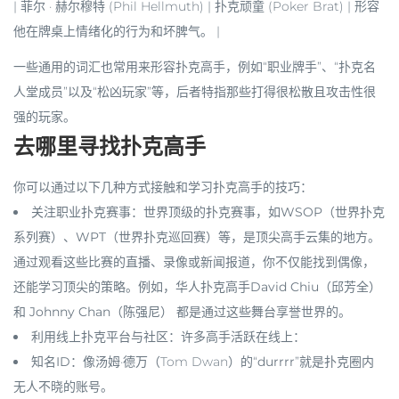
| 菲尔 · 赫尔穆特 (Phil Hellmuth) | 扑克顽童 (Poker Brat) | 形容
他在牌桌上情绪化的行为和坏脾气。 |
一些通用的词汇也常用来形容扑克高手，例如“
职业牌手
”、“
扑克名
人堂成员
”以及“
松凶玩家
”等，后者特指那些打得很松散且攻击性很
强的玩家。
去哪里寻找扑克高手
你可以通过以下几种方式接触和学习扑克高手的技巧：
关注职业扑克赛事
：世界顶级的扑克赛事，如
WSOP（世界扑克
系列赛）
、
WPT（世界扑克巡回赛）
等，是顶尖高手云集的地方。
通过观看这些比赛的
直播、录像或新闻报道
，你不仅能找到偶像，
还能学习顶尖的策略。例如，华人扑克高手
David Chiu（邱芳全）
和
Johnny Chan（陈强尼）
都是通过这些舞台享誉世界的。
利用线上扑克平台与社区
：许多高手活跃在线上：
知名ID
：像汤姆·德万（Tom Dwan）的“
durrrr
”就是扑克圈内
无人不晓的账号。