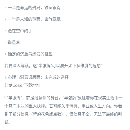
> 一半是命运的残局，铁画银钩
> 一半是未知的谜面，雾气氤氲
> 悬在空中的手
> 衡量着
> 确定的沉重与虚幻的轻盈
若要深入解读，这“半张牌”可以展开如下多维度的遐想：
1. 心理与潜意识层面：未完成的选择
红龙poker下载地址
*
“半张牌”
：梦是潜意识的舞台。“半张牌”象征着你在现实生活中一
个悬而未决的重大抉择。它可能关乎情感、事业或人生方向。你看
到了部分信息（牌的花色或点数），但信息不全，无法下最终的判
断。