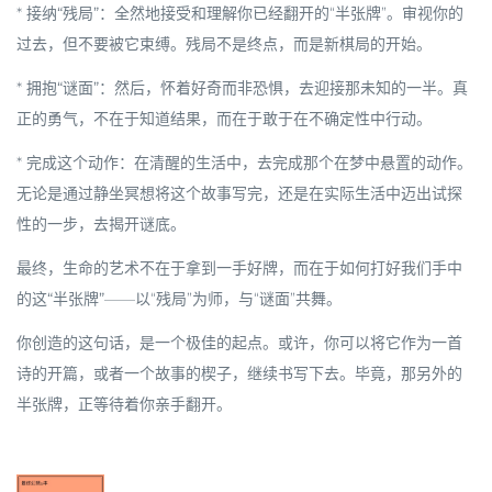
*
接纳“残局”
：全然地接受和理解你已经翻开的“半张牌”。审视你的
过去，但不要被它束缚。残局不是终点，而是新棋局的开始。
*
拥抱“谜面”
：然后，怀着好奇而非恐惧，去迎接那未知的一半。真
正的勇气，不在于知道结果，而在于敢于在不确定性中行动。
*
完成这个动作
：在清醒的生活中，去完成那个在梦中悬置的动作。
无论是通过静坐冥想将这个故事写完，还是在实际生活中迈出试探
性的一步，去揭开谜底。
最终，
生命的艺术不在于拿到一手好牌，而在于如何打好我们手中
的这“半张牌”
——以“残局”为师，与“谜面”共舞。
你创造的这句话，是一个极佳的起点。或许，你可以将它作为一首
诗的开篇，或者一个故事的楔子，继续书写下去。毕竟，那另外的
半张牌，正等待着你亲手翻开。