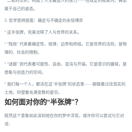
* 二者的交织，构成了人生最迷人的张力——在既定的框架内，舞出
属于自己的姿态。
3. 哲学思辨层面：确定与不确定的永恒博弈
* 这半张牌，完美诠释了人与世界的关系。
*
“残局”
代表着
确定性、规律、边界和终结
。它是世界的法则，是物
理的、社会的限制。
*
“谜面”
则代表着
可能性、自由、混沌与开端
。它是意识的疆域，是
想象与创造力的空间。
* 我们每一个人，都活在这“半张牌”的状态里——脚踏着过往现实的
土地，仰望着充满变数的星空。
如何面对你的“半张牌”？
既然这个意象如此深刻地在你的梦中浮现，或许你可以尝试与它对
话：