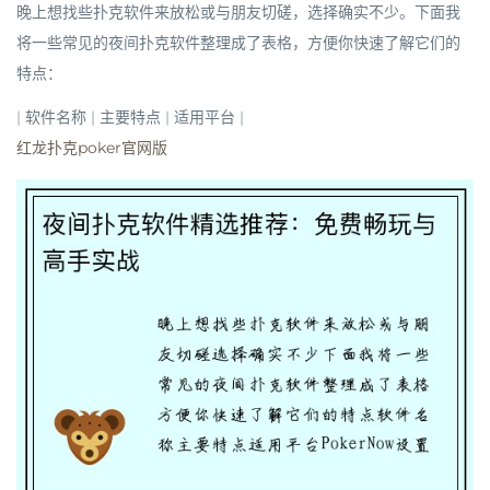
晚上想找些扑克软件来放松或与朋友切磋，选择确实不少。下面我
将一些常见的夜间扑克软件整理成了表格，方便你快速了解它们的
特点：
| 软件名称 | 主要特点 | 适用平台 |
红龙扑克poker官网版