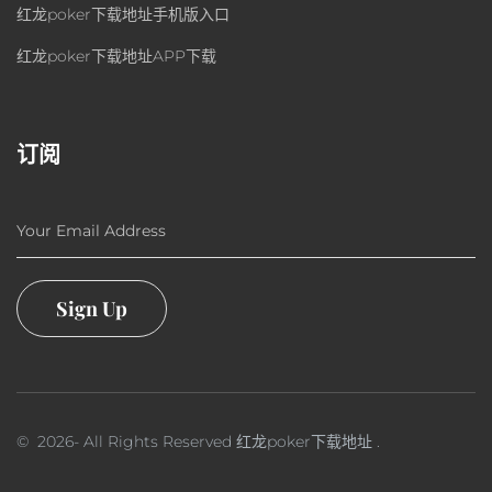
红龙poker下载地址手机版入口
红龙poker下载地址APP下载
订阅
Your Email Address
Sign Up
©
2026
- All Rights Reserved
红龙poker下载地址
.