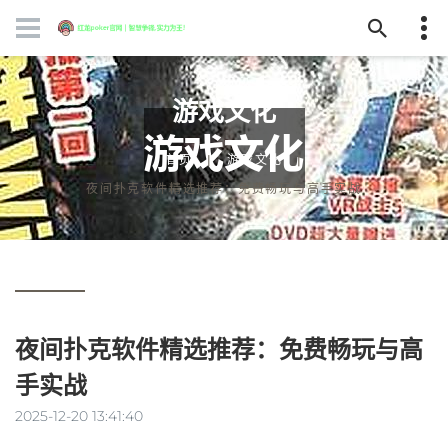
游戏文化
首页
游戏文化
夜间扑克软件精选推荐：免费畅玩与高手实战
夜间扑克软件精选推荐：免费畅玩与高
手实战
2025-12-20 13:41:40