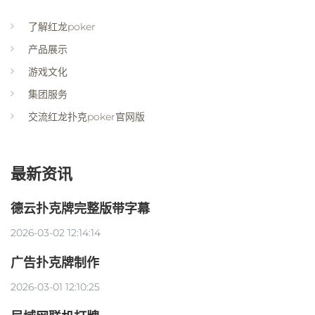
了解红龙poker
产品展示
游戏文化
集团服务
交流红龙扑克poker官网版
最新资讯
德云扑克牌完整版带字幕
2026-03-02 12:14:14
广告扑克牌制作
2026-03-01 12:10:25