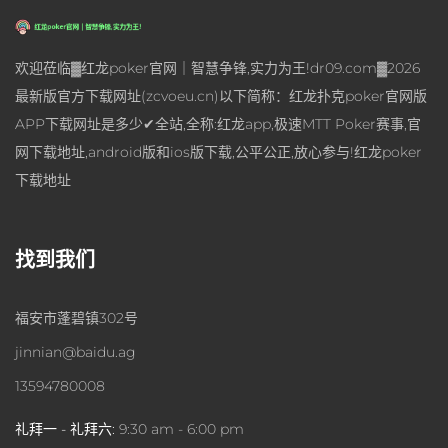
欢迎莅临▓红龙poker官网｜智慧争锋,实力为王!dr09.com▓2026
最新版官方下载网址(zcvoeu.cn)以下简称：红龙扑克poker官网版
APP下载网址是多少✔全站,全称:红龙app,极速MTT Poker赛事,官
网下载地址,android版和ios版下载,公平公正,放心参与!红龙poker
下载地址
找到我们
福安市蓬碧镇302号
jinnian@baidu.ag
13594780008
礼拜一 - 礼拜六:
9:30 am - 6:00 pm