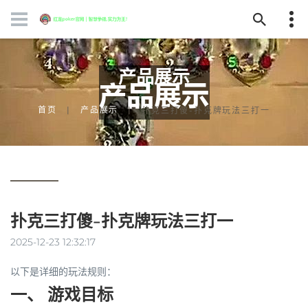
产品展示
首页
产品展示
扑克三打傻-扑克牌玩法三打一
扑克三打傻-扑克牌玩法三打一
2025-12-23 12:32:17
以下是详细的玩法规则：
一、 游戏目标