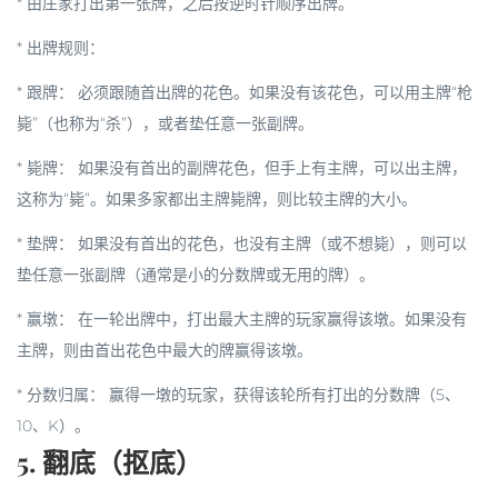
* 由庄家打出第一张牌，之后按逆时针顺序出牌。
*
出牌规则：
*
跟牌：
必须跟随首出牌的花色。如果没有该花色，可以用
主牌
“枪
毙”（也称为“杀”），或者垫任意一张副牌。
*
毙牌：
如果没有首出的副牌花色，但手上有主牌，可以出主牌，
这称为“毙”。如果多家都出主牌毙牌，则比较主牌的大小。
*
垫牌：
如果没有首出的花色，也没有主牌（或不想毙），则可以
垫任意一张副牌（通常是小的分数牌或无用的牌）。
*
赢墩：
在一轮出牌中，打出最大主牌的玩家赢得该墩。如果没有
主牌，则由首出花色中最大的牌赢得该墩。
*
分数归属：
赢得一墩的玩家，获得该轮所有打出的分数牌（5、
10、K）。
5. 翻底（抠底）