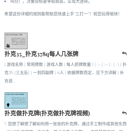
叫分），次要目标是争取抠底，实现大逆转。
希望这份详细的规则能帮助您快速上手“三打一”！祝您玩得愉快！
扑克35_扑克378q每人几张牌
| 游戏名称 | 常用牌数 | 游戏人数 | 每人抓牌数量 | | :-- | :-- | : | : | | 扑
克35 (三五反) | 一到四副牌 | 4人 | 依据牌数而定，见下方详解 | 补
充说...
扑克做扑克牌(扑克做扑克牌视频)
1. 您想了解想了解如何用一张张的扑克牌，通过手工制作成其他东西