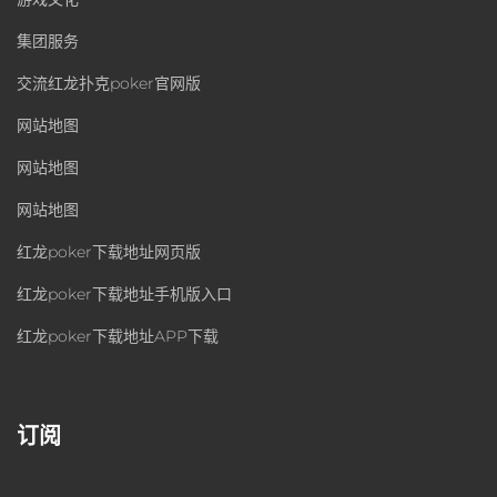
集团服务
交流红龙扑克poker官网版
网站地图
网站地图
网站地图
红龙poker下载地址网页版
红龙poker下载地址手机版入口
红龙poker下载地址APP下载
订阅