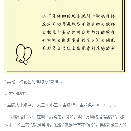
* 其他三种花色的牌均为
“副牌”
。
2.
大小顺序：
*
主牌大小顺序：
大王 > 小王 >
主级牌
>
主花色A, K, Q, ..., 2
。
*
主级牌是什么？
在叫主后确定。例如，叫主方叫的是“黑桃2”，那
么本局的主花色就是黑桃，“级牌”就是所有花色的2。黑桃2是最大的