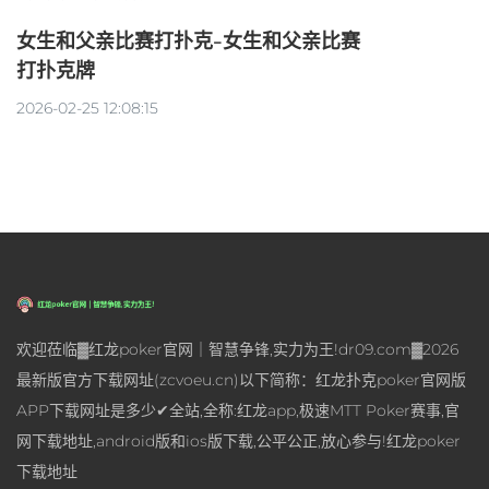
女生和父亲比赛打扑克-女生和父亲比赛
打扑克牌
2026-02-25 12:08:15
欢迎莅临▓红龙poker官网｜智慧争锋,实力为王!dr09.com▓2026
最新版官方下载网址(zcvoeu.cn)以下简称：红龙扑克poker官网版
APP下载网址是多少✔全站,全称:红龙app,极速MTT Poker赛事,官
网下载地址,android版和ios版下载,公平公正,放心参与!红龙poker
下载地址