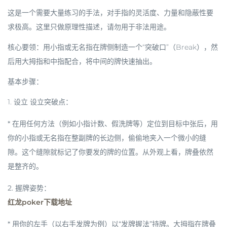
这是一个需要大量练习的手法，对手指的灵活度、力量和隐蔽性要
求极高。这里只做原理性描述，
请勿用于非法用途
。
核心要领
：用小指或无名指在牌侧制造一个“突破口”（Break），然
后用大拇指和中指配合，将中间的牌快速抽出。
基本步骤：
1.
设立
设立突破点
：
* 在用任何方法（例如小指计数、假洗牌等）定位到目标中张后，用
你的
小指
或
无名指
在整副牌的
长边
侧，偷偷地夹入一个微小的缝
隙。这个缝隙就标记了你要发的牌的位置。从外观上看，牌叠依然
是整齐的。
2.
握牌姿势
：
红龙poker下载地址
* 用你的
左手
（以右手发牌为例）以“发牌握法”持牌。大拇指在牌叠