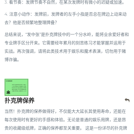
3.
看节奏
：发牌节奏不自然，在某次发牌时有微小的迟疑或加速。
4.
注意小动作
：发牌前，发牌者的左手小指是否总在牌边上动来动
去？他是否频繁地整理牌叠？
总结来说，“发中张”是扑克牌技中的一个分水岭，能将业余爱好者和
专业牌手区分开来。它需要经年累月的刻苦练习才能掌握并运用于
实战。再次强调，请将此类技术用于娱乐和魔术表演，切勿用于赌
博诈骗。
扑克牌保养
当然！扑克牌的保养做得好，不仅能大大延长其使用寿命，还能在
每次使用时有更好的手感和体验。无论是普通的娱乐用牌，还是昂
贵的收藏级纸牌，正确的保养都至关重要。 这是一份详尽的扑克牌