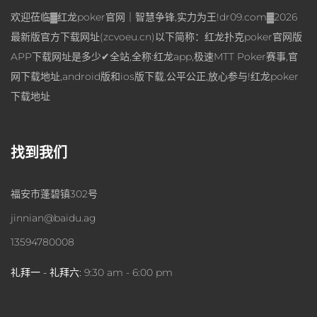
欢迎莅临▓红龙poker官网｜智慧争锋,实力为王!dr09.com▓2026
最新版官方下载网址(zcvoeu.cn)以下简称：红龙扑克poker官网版
APP下载网址是多少✔全站,全称:红龙app,极速MTT Poker赛事,官
网下载地址,android版和ios版下载,公平公正,放心参与!红龙poker
下载地址
找到我们
福安市蓬碧镇302号
jinnian@baidu.ag
13594780008
礼拜一 - 礼拜六:
9:30 am - 6:00 pm