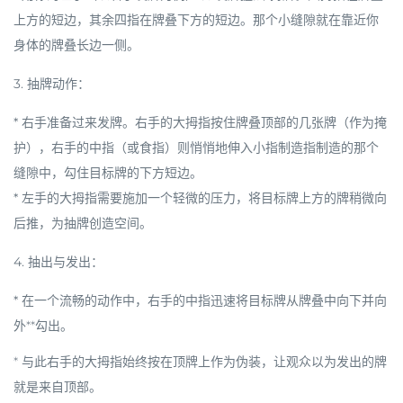
上方的短边，其余四指在牌叠下方的短边。那个小缝隙就在靠近你
身体的牌叠长边一侧。
3.
抽牌动作
：
*
右手
准备过来发牌。右手的大拇指按住牌叠
顶部
的几张牌（作为掩
护），右手的
中指
（或食指）则悄悄地伸入小指制造指制造的那个
缝隙中，勾住目标牌的下方短边。
* 左手的大拇指需要施加一个轻微的压力，将目标牌上方的牌稍微向
后推，为抽牌创造空间。
4.
抽出与发出
：
* 在一个流畅的动作中，右手的
中指
迅速将目标牌从牌叠中
向下并向
外**勾出。
* 与此右手的大拇指始终按在顶牌上作为伪装，让观众以为发出的牌
就是来自顶部。