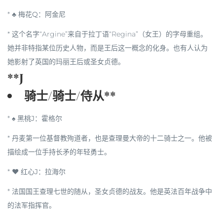
*
♣ 梅花Q
：
阿金尼
* 这个名字“Argine”来自于拉丁语“Regina”（女王）的字母重组。
她并非特指某位历史人物，而是王后这一概念的化身。也有人认为
她影射了英国的玛丽王后或圣女贞德。
**J
骑士/骑士/侍从**
*
♠ 黑桃J
：
霍格尔
* 丹麦第一位基督教殉道者，也是查理曼大帝的十二骑士之一。他被
描绘成一位手持长矛的年轻勇士。
*
♥ 红心J
：
拉海尔
* 法国国王查理七世的随从，圣女贞德的战友。他是英法百年战争中
的法军指挥官。