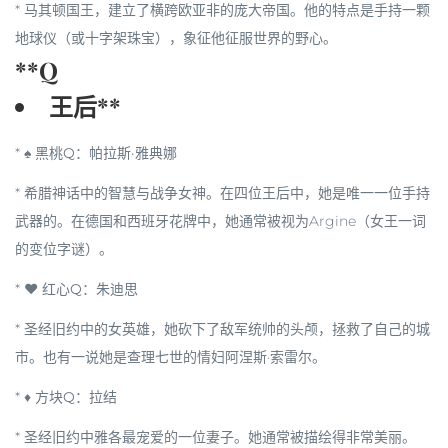
* 马其顿国王，建立了横跨欧亚非的庞大帝国。他的特点是手持一颗
地球仪（或十字架珠宝），象征他征服世界的野心。
**Q
王后**
*
♠ 黑桃Q
：
帕拉斯·雅典娜
* 希腊神话中的智慧与战争女神。在四位王后中，她是
唯一一位手持
武器
的。在德国和西班牙花牌中，她通常被视为Argine（女王一词
的变位字谜）。
*
♥ 红心Q
：
朱迪思
* 圣经旧约中的女英雄，她砍下了敌军统帅的头颅，拯救了自己的城
市。也有一说她是查理七世的情妇阿涅斯·索雷尔。
*
♦ 方块Q
：
拉结
* 圣经旧约中雅各最宠爱的一位妻子。她通常被描绘得非常美丽。