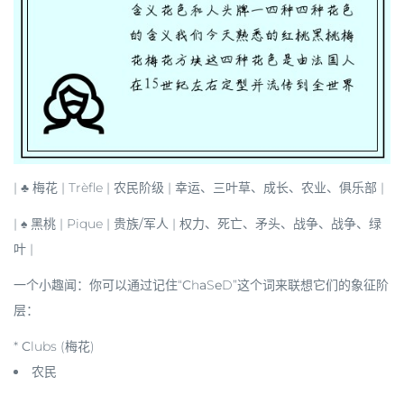
|
♣ 梅花
| Trèfle |
农民阶级
|
幸运
、三叶草、成长、农业、俱乐部 |
|
♠ 黑桃
| Pique |
贵族/军人
|
权力
、死亡、矛头、战争、战争、绿
叶 |
一个小趣闻
：你可以通过记住“
C
h
a
S
e
D”这个词来联想它们的象征阶
层：
*
C
lubs (
梅花
)
农民