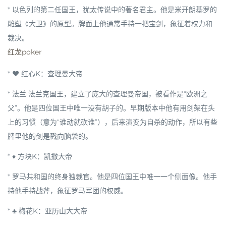
* 以色列的第二任国王，犹太传说中的著名君主。他是米开朗基罗的
雕塑《大卫》的原型。牌面上他通常手持一把宝剑，象征着权力和
裁决。
红龙poker
*
♥ 红心K
：
查理曼大帝
* 法兰 法兰克国王，建立了庞大的查理曼帝国，被看作是“欧洲之
父”。他是四位国王中
唯一没有胡子
的。早期版本中他有用剑架在头
上的习惯（意为“谁动就砍谁”），后来演变为自杀的动作，所以有些
牌里他的剑是戳向脑袋的。
*
♦ 方块K
：
凯撒大帝
* 罗马共和国的终身独裁官。他是四位国王中
唯一一个侧面像
。他手
持他手持战斧，象征罗马军团的权威。
*
♣ 梅花K
：
亚历山大大帝