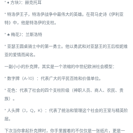
*
♦ 方块J
：
赫克托耳
* 特洛伊王子，特洛伊战争中最伟大的英雄。在荷马史诗《伊利亚
特》中，他是特洛伊的支柱。
*
♣ 梅花J
：
兰斯洛特
* 亚瑟王圆桌骑士中的第一勇士。他以勇武和对亚瑟王的王后桂妮维
亚的爱情而闻名。
一副小小的扑克牌，其实是一个浓缩的
中世纪欧洲社会模型
：
*
数字牌（A-10）
：代表广大的平民百姓和价值单位。
*
花色
：代表了社会的四个支柱阶级（神职人员、商人、农民、贵
族）。
*
人头牌（J，Q，K）
：代表了统治和管理这个社会的王室与精英阶
层。
下次当你拿起扑克牌时，你手里握着的不仅仅是一张纸片，更是一