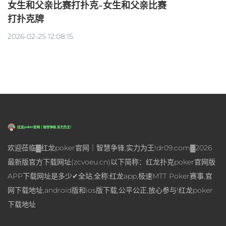
女生和父亲比赛打扑克-女生和父亲比赛
打扑克牌
2026-02-25 12:08:15
欢迎莅临▓红龙poker官网｜智慧争锋,实力为王!dr09.com▓2026
最新版官方下载网址(zcvoeu.cn)以下简称：红龙扑克poker官网版
APP下载网址是多少✔全站,全称:红龙app,极速MTT Poker赛事,官
网下载地址,android版和ios版下载,公平公正,放心参与!红龙poker
下载地址