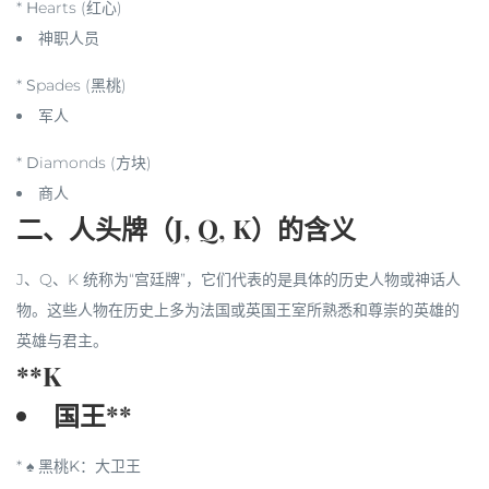
*
H
earts (
红心
)
神职人员
*
S
pades (
黑桃
)
军人
*
D
iamonds (
方块
)
商人
二、人头牌（J, Q, K）的含义
J、Q、K 统称为“宫廷牌”，它们代表的是具体的历史人物或神话人
物。这些人物在历史上多为法国或英国王室所熟悉和尊崇的英雄的
英雄与君主。
**K
国王**
*
♠ 黑桃K
：
大卫王