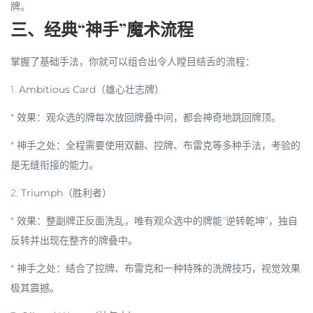
牌。
三、经典“神手”魔术流程
掌握了基础手法，你就可以组合出令人瞠目结舌的流程：
1.
Ambitious Card（雄心壮志牌）
*
效果
：观众选的牌每次放回牌叠中间，都会神奇地跳回牌顶。
*
神手之处
：全程需要使用双翻、控牌、布雷克等多种手法，考验的
是无缝衔接的能力。
2.
Triumph（胜利者）
*
效果
：整副牌正反面洗乱，唯有观众选中的牌能“逆转乾坤”，独自
反转并出现在整齐的牌叠中。
*
神手之处
：结合了控牌、布雷克和一种特殊的洗牌技巧，视觉效果
极其震撼。