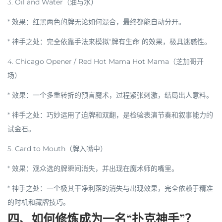
3.
Oil and Water（油与水）
*
效果
：红黑两色的牌无论如何混合，最终都能自动分开。
*
神手之处
：完全依靠手法来模拟“牌有生命”的效果，极具迷惑性。
4.
Chicago Opener / Red Hot Mama Hot Mama（芝加哥开
场）
*
效果
：一个多重转折的预言魔术，过程紧张刺激，结局出人意料。
*
神手之处
：巧妙运用了迫牌和双翻，是检验表演节奏和叙事能力的
试金石。
5.
Card to Mouth（牌入嘴中）
*
效果
：观众选的牌瞬间消失，并出现在魔术师的嘴里。
*
神手之处
：一个极其干净利落的消失与出现效果，完全依赖于精准
的时机和藏牌技巧。
四、如何修炼成为一名“扑克神手”？