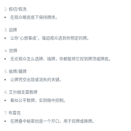
2.
假切/假洗
在观众眼皮底下保持牌序。
3.
迫牌
让你“心想事成”，强迫观众选到你预定的牌。
4.
控牌
无论观众怎么选牌、插牌，你都能将它控到牌顶或牌底。
5.
偷牌/藏牌
让牌凭空出现或消失的关键。
6.
艾尔姆支雷数牌
看似公平数牌，实则暗中控制。
7.
布雷克
在牌叠中秘密创造一个开口，用于控牌或换牌。