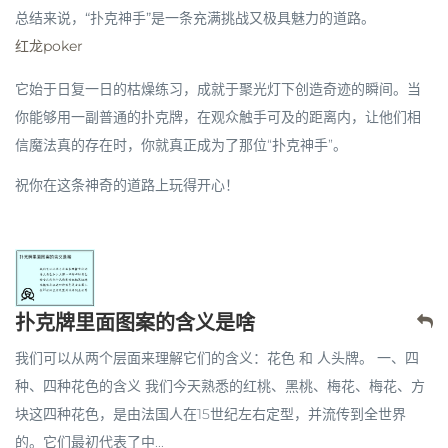
总结来说，“扑克神手”是一条充满挑战又极具魅力的道路。
红龙poker
它始于日复一日的枯燥练习，成就于聚光灯下创造奇迹的瞬间。当
你能够用一副普通的扑克牌，在观众触手可及的距离内，让他们相
信魔法真的存在时，你就真正成为了那位“扑克神手”。
祝你在这条神奇的道路上玩得开心！
扑克牌里面图案的含义是啥
我们可以从两个层面来理解它们的含义：花色 和 人头牌。 一、四
种、四种花色的含义 我们今天熟悉的红桃、黑桃、梅花、梅花、方
块这四种花色，是由法国人在15世纪左右定型，并流传到全世界
的。它们最初代表了中...